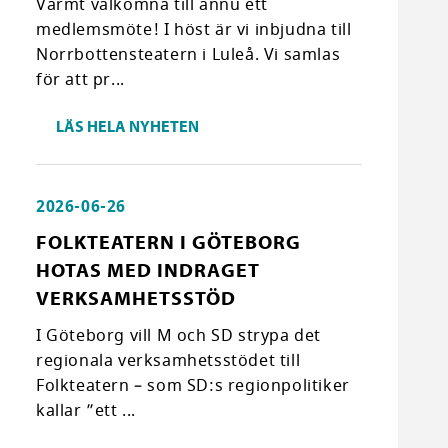
Varmt välkomna till ännu ett
medlemsmöte! I höst är vi inbjudna till
Norrbottensteatern i Luleå. Vi samlas
för att pr...
LÄS HELA NYHETEN
2026-06-26
FOLKTEATERN I GÖTEBORG
HOTAS MED INDRAGET
VERKSAMHETSSTÖD
I Göteborg vill M och SD strypa det
regionala verksamhetsstödet till
Folkteatern – som SD:s regionpolitiker
kallar ”ett ...