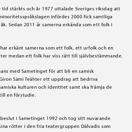
 tid stärkts och år 1977 uttalade Sveriges riksdag att
minoritetsspråkslagen infördes 2000 fick samtliga
råk. Sedan 2011 är samerna erkända som ett folk i
har erkänt samerna som ett folk, ett urfolk och en
heter medan ett folk har viss rätt till självbestämmande.
mans med Sametinget för att bli en samisk
 Giron Sámi Teáhter ett uppdrag att bedriva
amiska kulturen och identitet samt ska främja de
ll en förstudie.
 beslut i Sametinget 1992 och tog sitt nuvarande
ina rötter i den fria teatergruppen Dálvadis som