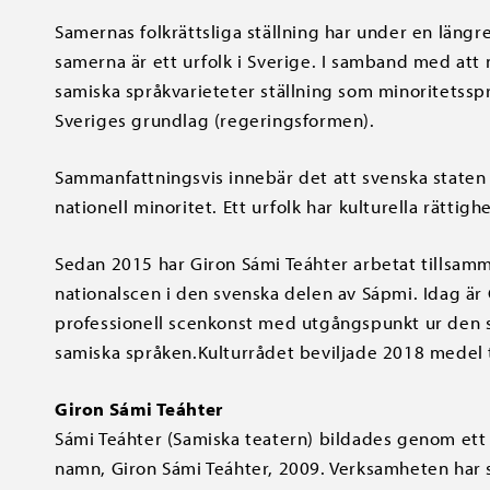
Samernas folkrättsliga ställning har under en längre
samerna är ett urfolk i Sverige. I samband med att 
samiska språkvarieteter ställning som minoritetssp
Sveriges grundlag (regeringsformen).
Sammanfattningsvis innebär det att svenska staten 
nationell minoritet. Ett urfolk har kulturella rättig
Sedan 2015 har Giron Sámi Teáhter arbetat tillsam
nationalscen i den svenska delen av Sápmi. Idag är
professionell scenkonst med utgångspunkt ur den s
samiska språken.Kulturrådet beviljade 2018 medel ti
Giron Sámi Teáhter
Sámi Teáhter (Samiska teatern) bildades genom ett
namn, Giron Sámi Teáhter, 2009. Verksamheten har s