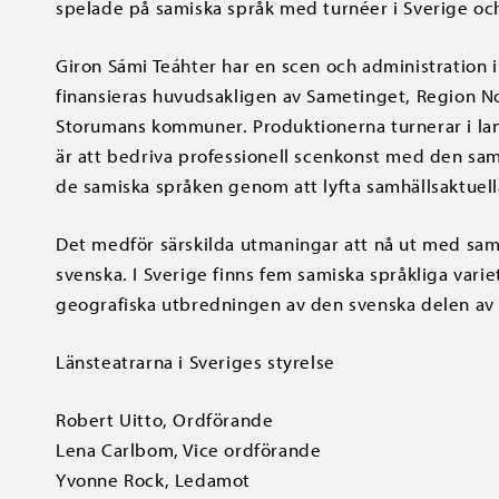
spelade på samiska språk med turnéer i Sverige oc
Giron Sámi Teáhter har en scen och administration 
finansieras huvudsakligen av Sametinget, Region N
Storumans kommuner. Produktionerna turnerar i lan
är att bedriva professionell scenkonst med den sa
de samiska språken genom att lyfta samhällsaktuell
Det medför särskilda utmaningar att nå ut med sami
svenska. I Sverige finns fem samiska språkliga var
geografiska utbredningen av den svenska delen av S
Länsteatrarna i Sveriges styrelse
Robert Uitto, Ordförande
Lena Carlbom, Vice ordförande
Yvonne Rock, Ledamot