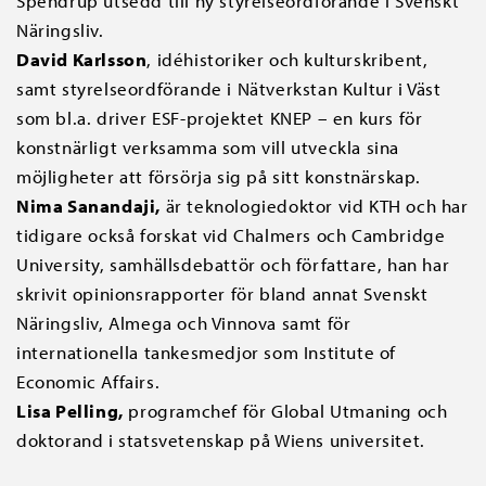
Spendrup utsedd till ny styrelseordförande i Svenskt
Näringsliv.
David Karlsson
, idéhistoriker och kulturskribent,
samt styrelseordförande i Nätverkstan Kultur i Väst
som bl.a. driver ESF-projektet KNEP – en kurs för
konstnärligt verksamma som vill utveckla sina
möjligheter att försörja sig på sitt konstnärskap.
Nima Sanandaji,
är teknologiedoktor vid KTH och har
tidigare också forskat vid Chalmers och Cambridge
University, samhällsdebattör och författare, han har
skrivit opinionsrapporter för bland annat Svenskt
Näringsliv, Almega och Vinnova samt för
internationella tankesmedjor som Institute of
Economic Affairs.
Lisa Pelling,
programchef för Global Utmaning och
doktorand i statsvetenskap på Wiens universitet.