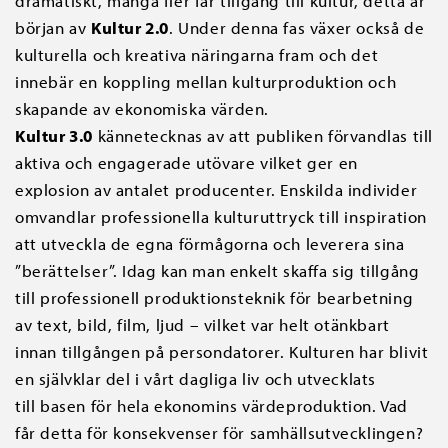
dramatiskt, många fler får tillgång till kultur, detta är
början av
Kultur 2.0
. Under denna fas växer också de
kulturella och kreativa näringarna fram och det
innebär en koppling mellan kulturproduktion och
skapande av ekonomiska värden.
Kultur 3.0
kännetecknas av att publiken förvandlas till
aktiva och engagerade utövare vilket ger en
explosion av antalet producenter. Enskilda individer
omvandlar professionella kulturuttryck till inspiration
att utveckla de egna förmågorna och leverera sina
”berättelser”. Idag kan man enkelt skaffa sig tillgång
till professionell produktionsteknik för bearbetning
av text, bild, film, ljud – vilket var helt otänkbart
innan tillgången på persondatorer. Kulturen har blivit
en självklar del i vårt dagliga liv och utvecklats
till basen för hela ekonomins värdeproduktion. Vad
får detta för konsekvenser för samhällsutvecklingen?