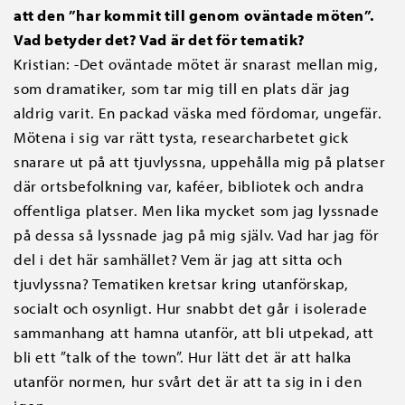
att den ”har kommit till genom oväntade möten”.
Vad betyder det? Vad är det för tematik?
Kristian: -Det oväntade mötet är snarast mellan mig,
som dramatiker, som tar mig till en plats där jag
aldrig varit. En packad väska med fördomar, ungefär.
Mötena i sig var rätt tysta, researcharbetet gick
snarare ut på att tjuvlyssna, uppehålla mig på platser
där ortsbefolkning var, kaféer, bibliotek och andra
offentliga platser. Men lika mycket som jag lyssnade
på dessa så lyssnade jag på mig själv. Vad har jag för
del i det här samhället? Vem är jag att sitta och
tjuvlyssna? Tematiken kretsar kring utanförskap,
socialt och osynligt. Hur snabbt det går i isolerade
sammanhang att hamna utanför, att bli utpekad, att
bli ett ”talk of the town”. Hur lätt det är att halka
utanför normen, hur svårt det är att ta sig in i den