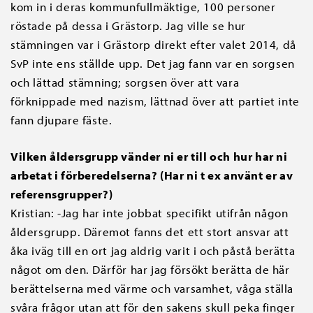
kom in i deras kommunfullmäktige, 100 personer
röstade på dessa i Grästorp. Jag ville se hur
stämningen var i Grästorp direkt efter valet 2014, då
SvP inte ens ställde upp. Det jag fann var en sorgsen
och lättad stämning; sorgsen över att vara
förknippade med nazism, lättnad över att partiet inte
fann djupare fäste.
Vilken åldersgrupp vänder ni er till och hur har ni
arbetat i förberedelserna? (Har ni t ex använt er av
referensgrupper?)
Kristian: -Jag har inte jobbat specifikt utifrån någon
åldersgrupp. Däremot fanns det ett stort ansvar att
åka iväg till en ort jag aldrig varit i och påstå berätta
något om den. Därför har jag försökt berätta de här
berättelserna med värme och varsamhet, våga ställa
svåra frågor utan att för den sakens skull peka finger