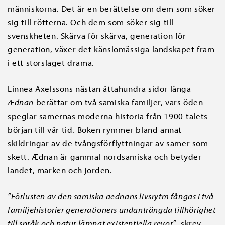
människorna. Det är en berättelse om dem som söker
sig till rötterna. Och dem som söker sig till
svenskheten. Skärva för skärva, generation för
generation, växer det känslomässiga landskapet fram
i ett storslaget drama.
Linnea Axelssons nästan åttahundra sidor långa
Ædnan
berättar om två samiska familjer, vars öden
speglar samernas moderna historia från 1900-talets
början till vår tid. Boken rymmer bland annat
skildringar av de tvångsförflyttningar av samer som
skett. Ædnan är gammal nordsamiska och betyder
landet, marken och jorden.
”Förlusten av den samiska aednans livsrytm fångas i två
familjehistorier generationers undanträngda tillhörighet
till språk och natur lämnat existentiella revor”
, skrev