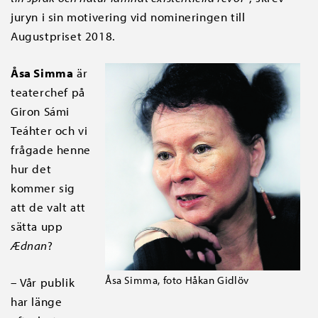
juryn i sin motivering vid nomineringen till
Augustpriset 2018.
Åsa Simma
är
teaterchef på
Giron Sámi
Teáhter och vi
frågade henne
hur det
kommer sig
att de valt att
sätta upp
Ædnan
?
Åsa Simma, foto Håkan Gidlöv
– Vår publik
har länge