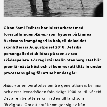
Giron Sámi Teáhter har inlett arbetet med
föreställningen
Ædnan
som bygger på Linnea
Axelssons framgångsrika bok, tilldelad det
skönlitterära Augustpriset 2018. Det rika
persongalleriet skildras på scen av sex
skådespelare. För regi står Malin Stenberg. Det blir
premiär nästa höst och vi kommer att titta in under
processens gång för att se hur det går!
Ædnan
är en berättelse om tre generationers kvinnor
och deras levnadsöden från tidigt 1900-tal till vår tid.
Det är en berättelse om rätten till land som
förvägrats. Om ett språk som ger sig av från