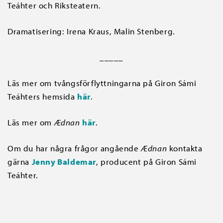
Teáhter och Riksteatern.
Dramatisering: Irena Kraus, Malin Stenberg.
_____
Läs mer om tvångsförflyttningarna på Giron Sámi
Teáhters hemsida
här
.
Läs mer om
Ædnan
här
.
Om du har några frågor angående
Ædnan
kontakta
gärna
Jenny Baldemar
, producent på Giron Sámi
Teáhter.