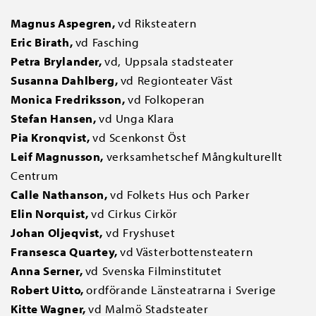
Magnus Aspegren,
vd Riksteatern
Eric Birath,
vd Fasching
Petra Brylander,
vd, Uppsala stadsteater
Susanna Dahlberg,
vd Regionteater Väst
Monica Fredriksson,
vd Folkoperan
Stefan Hansen,
vd Unga Klara
Pia Kronqvist,
vd Scenkonst Öst
Leif Magnusson,
verksamhetschef Mångkulturellt
Centrum
Calle Nathanson,
vd Folkets Hus och Parker
Elin Norquist,
vd Cirkus Cirkör
Johan Oljeqvist,
vd Fryshuset
Fransesca Quartey,
vd Västerbottensteatern
Anna Serner,
vd Svenska Filminstitutet
Robert Uitto,
ordförande Länsteatrarna i Sverige
Kitte Wagner,
vd Malmö Stadsteater