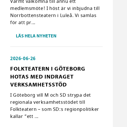
Varmt välkomna till ännu ett
medlemsmöte! I höst är vi inbjudna till
Norrbottensteatern i Luleå. Vi samlas
för att pr...
LÄS HELA NYHETEN
2026-06-26
FOLKTEATERN I GÖTEBORG
HOTAS MED INDRAGET
VERKSAMHETSSTÖD
I Göteborg vill M och SD strypa det
regionala verksamhetsstödet till
Folkteatern – som SD:s regionpolitiker
kallar ”ett ...